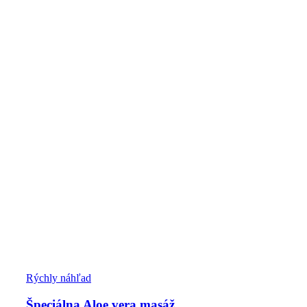
Rýchly náhľad
Špeciálna Aloe vera masáž