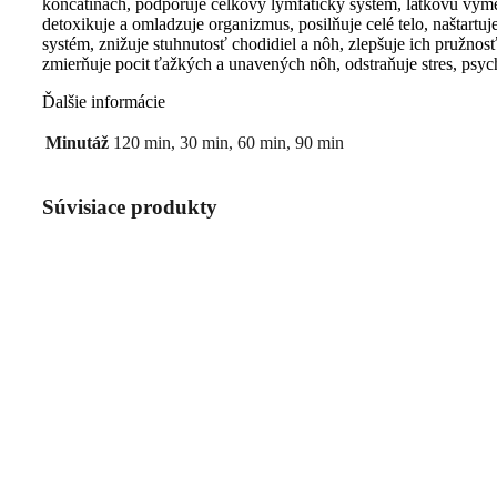
končatinách, podporuje celkový lymfatický systém, látkovú vým
detoxikuje a omladzuje organizmus, posilňuje celé telo, naštartuj
systém, znižuje stuhnutosť chodidiel a nôh, zlepšuje ich pružnos
zmierňuje pocit ťažkých a unavených nôh, odstraňuje stres, psy
Ďalšie informácie
Minutáž
120 min, 30 min, 60 min, 90 min
Súvisiace produkty