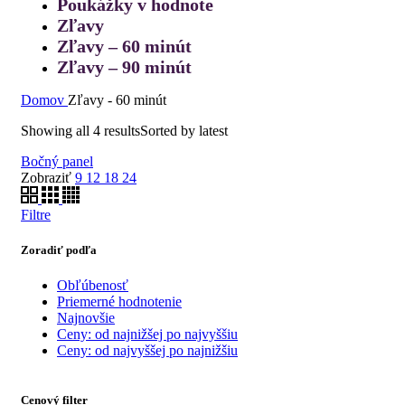
Poukážky v hodnote
Zľavy
Zľavy – 60 minút
Zľavy – 90 minút
Domov
Zľavy - 60 minút
Showing all 4 results
Sorted by latest
Bočný panel
Zobraziť
9
12
18
24
Filtre
Zoradiť podľa
Obľúbenosť
Priemerné hodnotenie
Najnovšie
Ceny: od najnižšej po najvyššiu
Ceny: od najvyššej po najnižšiu
Cenový filter