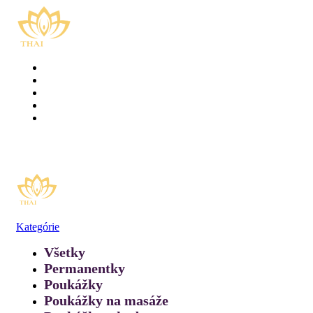
Domov
E-shop
Poukážky
Kontakt
Rezervácia online
Prihlásiť / Registrovať
0
položka
/
0,00
€
Menu
0
položka
/
0,00
€
Kategórie
Všetky
produkty
Permanentky
Poukážky
Poukážky na masáže