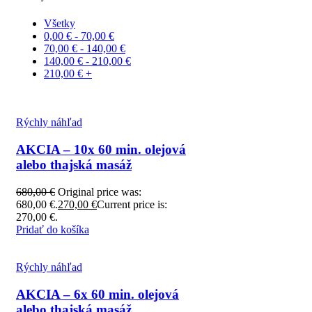
Všetky
0,00
€
-
70,00
€
70,00
€
-
140,00
€
140,00
€
-
210,00
€
210,00
€
+
Rýchly náhľad
AKCIA – 10x 60 min. olejová
alebo thajská masáž
680,00
€
Original price was:
680,00 €.
270,00
€
Current price is:
270,00 €.
Pridať do košíka
Rýchly náhľad
AKCIA – 6x 60 min. olejová
alebo thajská masáž